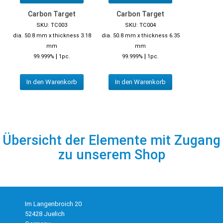
Carbon Target
Carbon Target
SKU: TC003
SKU: TC004
dia. 50.8 mm x thickness 3.18
dia. 50.8 mm x thickness 6.35
mm
mm
|
|
99.999%
1pc.
99.999%
1pc.
In den Warenkorb
In den Warenkorb
Übersicht der Elemente mit Zugang
zu unserem Shop
Im Langenbroich 20
52428 Juelich