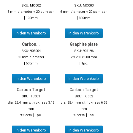
SKU: MC002
SKU: MC003
6 mm diameter < 20 ppm ash
6 mm diameter < 20 ppm ash
|
|
100mm
300mm
In den Warenkorb
In den Warenkorb
Carbon...
Graphite plate
SKU: 903004
SKU: 904196
60 mm diameter
2 x 250 x 500 mm
|
|
500mm
1pc.
In den Warenkorb
In den Warenkorb
Carbon Target
Carbon Target
SKU: TC001
SKU: TC002
dia. 25.4 mm x thickness 3.18
dia. 25.4 mm x thickness 6.35
mm
mm
|
|
99.999%
1pc.
99.999%
1pc.
In den Warenkorb
In den Warenkorb