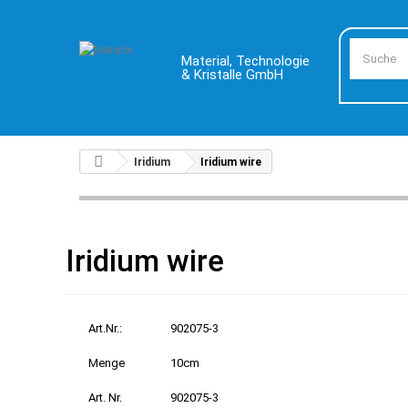
Material, Technologie
& Kristalle GmbH
Iridium
Iridium wire
Iridium wire
Art.Nr.:
902075-3
Menge
10cm
Art. Nr.
902075-3