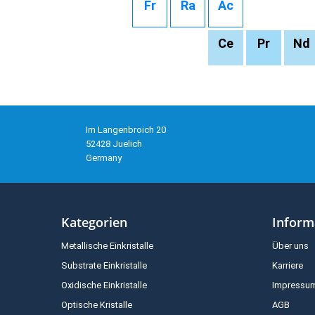
Fr
Ra
Ac
Ce
Pr
Nd
Im Langenbroich 20
52428 Juelich
Germany
Kategorien
Inform
Metallische Einkristalle
Über uns
Substrate Einkristalle
Karriere
Oxidische Einkristalle
Impressu
Optische Kristalle
AGB