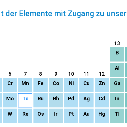
ht der Elemente mit Zugang zu unse
13
B
Al
6
7
8
9
10
11
12
Cr
Mn
Fe
Co
Ni
Cu
Zn
Ga
Mo
Tc
Ru
Rh
Pd
Ag
Cd
In
W
Re
Os
Ir
Pt
Au
Hg
Tl