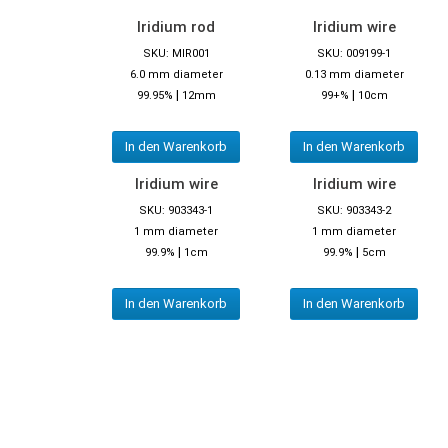
Iridium rod
Iridium wire
SKU: MIR001
SKU: 009199-1
6.0 mm diameter
0.13 mm diameter
|
|
99.95%
12mm
99+%
10cm
In den Warenkorb
In den Warenkorb
Iridium wire
Iridium wire
SKU: 903343-1
SKU: 903343-2
1 mm diameter
1 mm diameter
|
|
99.9%
1cm
99.9%
5cm
In den Warenkorb
In den Warenkorb