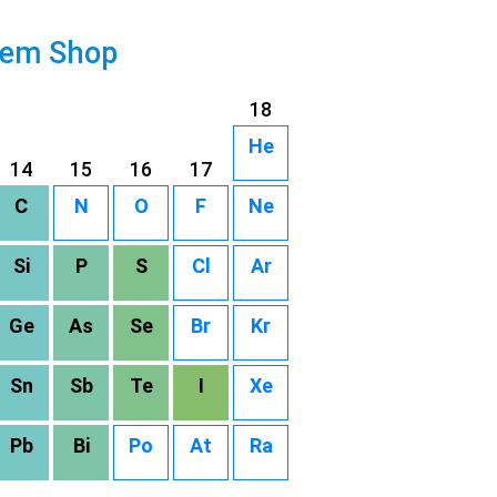
rem Shop
18
He
14
15
16
17
C
N
O
F
Ne
Si
P
S
Cl
Ar
Ge
As
Se
Br
Kr
Sn
Sb
Te
I
Xe
Pb
Bi
Po
At
Ra