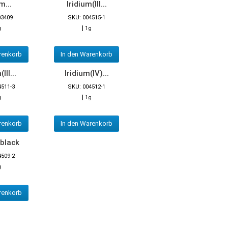
m...
Iridium(III...
03409
SKU: 004515-1
|
g
1g
renkorb
In den Warenkorb
III...
Iridium(IV)...
4511-3
SKU: 004512-1
|
g
1g
renkorb
In den Warenkorb
 black
4509-2
g
renkorb