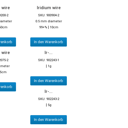
 wire
Iridium wire
9200-2
SKU: 900904-2
iameter
0.5 mm diameter
|
50cm
99+%
10cm
renkorb
In den Warenkorb
 wire
Ir-...
2075-2
SKU: 902243-1
|
ameter
1g
5cm
In den Warenkorb
renkorb
Ir-...
SKU: 902243-2
|
5g
In den Warenkorb