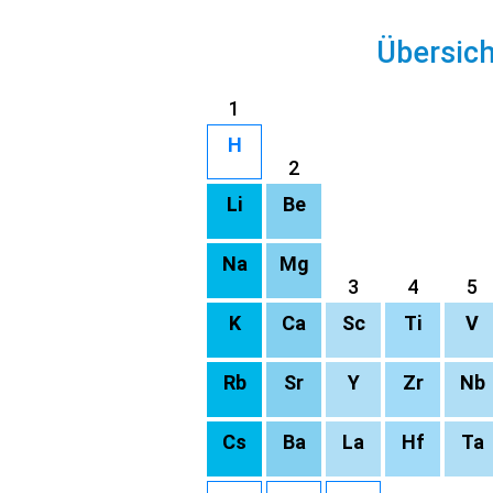
Übersic
1
H
2
Li
Be
Na
Mg
3
4
5
K
Ca
Sc
Ti
V
Rb
Sr
Y
Zr
Nb
Cs
Ba
La
Hf
Ta