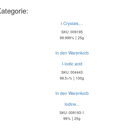
Kategorie:
I-Crystals,...
SKU: 009195
|
99.999%
25g
In den Warenkorb
I-Iodic acid
SKU: 004443
|
99.5+%
100g
In den Warenkorb
Iodine...
SKU: 009193-1
|
99%
25g