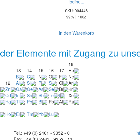
Iodine...
SKU: 004446
|
99%
100g
In den Warenkorb
 der Elemente mit Zugang zu un
18
13
14
15
16
17
He
B
C
N
O
F
Ne
12
Al
Si
P
S
Cl
Ar
u
Zn
Ga
Ge
As
Se
Br
Kr
Cd
In
Sn
Sb
Te
I
Xe
Hg
Tl
Pb
Bi
Po
At
Ra
Ho
Er
Tm
Yb
Lu
Tel.: +49 (0) 2461 - 9352 - 0
i
Fax: +49 (0) 2461 - 9352 - 11