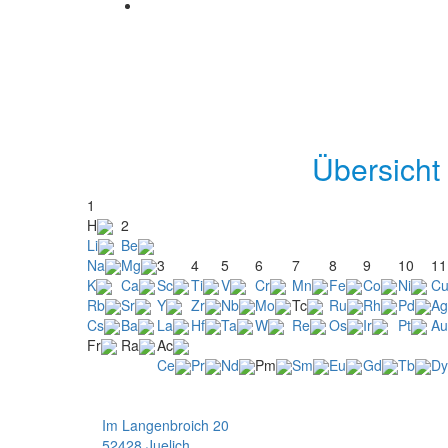
Übersicht
1
H
2
Li
Be
Na
Mg
3
4
5
6
7
8
9
10
11
K
Ca
Sc
Ti
V
Cr
Mn
Fe
Co
Ni
C
Rb
Sr
Y
Zr
Nb
Mo
Tc
Ru
Rh
Pd
Ag
Cs
Ba
La
Hf
Ta
W
Re
Os
Ir
Pt
Au
Fr
Ra
Ac
Ce
Pr
Nd
Pm
Sm
Eu
Gd
Tb
Dy
Im Langenbroich 20
52428 Juelich