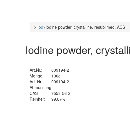
>
Iod
>
Iodine powder, crystalline, resublimed, ACS
Iodine powder, crystal
Art.Nr.:
009194-2
Menge
100g
Art. Nr.
009194-2
Abmessung
CAS
7553-56-2
Reinheit
99.8+%