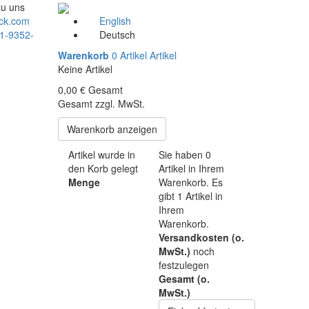
zu uns
ck.com
English
1-9352-
Deutsch
Warenkorb
0
Artikel
Artikel
Keine Artikel
0,00 €
Gesamt
Gesamt zzgl. MwSt.
Warenkorb anzeigen
Artikel wurde in
Sie haben
0
den Korb gelegt
Artikel in Ihrem
Menge
Warenkorb.
Es
gibt 1 Artikel in
Ihrem
Warenkorb.
Versandkosten (o.
MwSt.)
noch
festzulegen
Gesamt (o.
MwSt.)