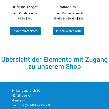
Iridium Target
Palladium...
nach Kundenwunsch
nach Kundenwunsch
|
|
99,9%
1St.
99.95% bis 99.99%
1St.
In den Warenkorb
In den Warenkorb
Übersicht der Elemente mit Zugang
zu unserem Shop
Im Langenbroich 20
52428 Juelich
Germany
Tel.: +49 (0) 2461 - 9352 - 0