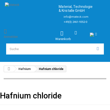
Material, Technologie
& Kristalle GmbH
info@mateck.com
+49(0) 2461-9352-0
Anmelden
Warenkorb
Hafnium
Hafnium chloride
Hafnium chloride