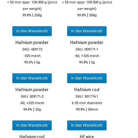
< 55 mm appr. 100-300 g (price
< 55 mm appr. 100-300 g (price
per weight)
per weight)
|
|
99.8%
250g
99.8%
500g
In den Warenkorb
In den Warenkorb
Hafnium powder
Hafnium powder
SKU: 009172
SKU: 009171-1
-325 mesh
-60, +325 mesh
|
|
99.6%
5g
99.8%
5g
In den Warenkorb
In den Warenkorb
Hafnium powder
Hafnium rod
SKU: 009171-2
SKU: 901774-1
-60, +325 mesh
6.35 mm diameter
|
|
99.8%
25g
99.8%
50mm
In den Warenkorb
In den Warenkorb
Hafnium rod
Hf wire