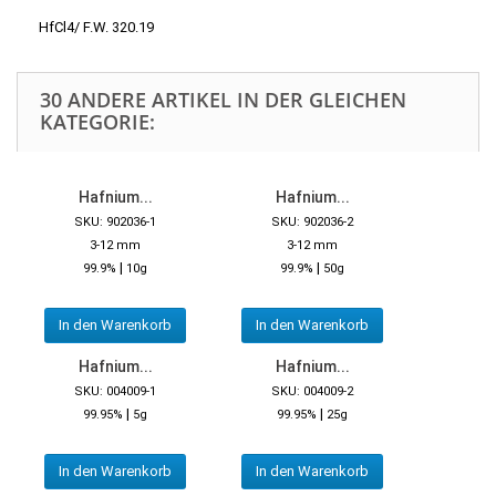
HfCl4/ F.W. 320.19
30 ANDERE ARTIKEL IN DER GLEICHEN
KATEGORIE:
Hafnium...
Hafnium...
SKU: 902036-1
SKU: 902036-2
3-12 mm
3-12 mm
|
|
99.9%
10g
99.9%
50g
In den Warenkorb
In den Warenkorb
Hafnium...
Hafnium...
SKU: 004009-1
SKU: 004009-2
|
|
99.95%
5g
99.95%
25g
In den Warenkorb
In den Warenkorb