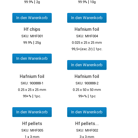
|
|
99.9%
2g
99.9%
10g
In den Warenkorb
In den Warenkorb
Hf chips
Hafnium foil
SKU: MHF001
SKU: MHF004
|
99.9%
25g
0.025 x 25 x 25 mm
|
99,5+(exc.Zr)
1pc.
In den Warenkorb
In den Warenkorb
Hafnium foil
Hafnium foil
SKU: 900888-1
SKU: 900888-2
0.25 x 25 x 25 mm
0.25 x 50 x 50 mm
|
|
99+%
1pc.
99+%
1pc
In den Warenkorb
In den Warenkorb
Hf pellets
Hf pellets...
SKU: MHF005
SKU: MHF002
1 x 3 mm
3 x 3 mm