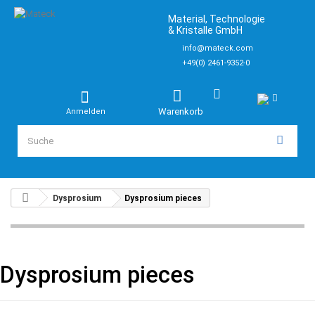
Material, Technologie
& Kristalle GmbH
info@mateck.com
+49(0) 2461-9352-0
Warenkorb
Anmelden
Dysprosium
Dysprosium pieces
Dysprosium pieces