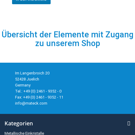
Übersicht der Elemente mit Zugang
zu unserem Shop
Im Langenbroich 20
52428 Juelich
Germany
Tel.: +49 (0) 2461 - 9352 - 0
Fax: +49 (0) 2461 - 9352 - 11
info@mateck.com
Kategorien
Metallische Einkristalle