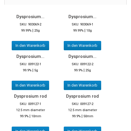
Dysprosium...
Dysprosium...
SKU: 903069-2
SKU: 903069-1
|
|
99.99%
25g
99.99%
10g
In den Warenkorb
In den Warenkorb
Dysprosium...
Dysprosium...
SKU: 009122-1
SKU: 009122-2
|
|
99.9%
5g
99.9%
25g
In den Warenkorb
In den Warenkorb
Dysprosium rod
Dysprosium rod
SKU: 009127-1
SKU: 009127-2
12.5 mm diameter
12.5 mm diameter
|
|
99.9%
10mm
99.9%
50mm