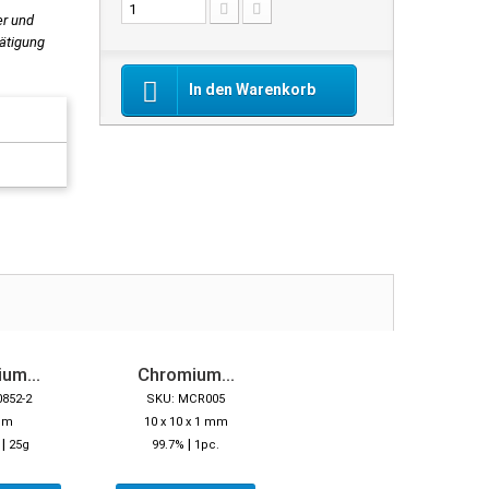
er und
tätigung
In den Warenkorb
um...
Chromium...
0852-2
SKU: MCR005
mm
10 x 10 x 1 mm
|
|
25g
99.7%
1pc.