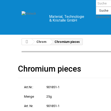
Suche
Material, Technologie
Übersicht
& Kristalle GmbH
Chrom
Chromium pieces
Chromium pieces
Art.Nr.:
901851-1
Menge
25g
Art. Nr.
901851-1