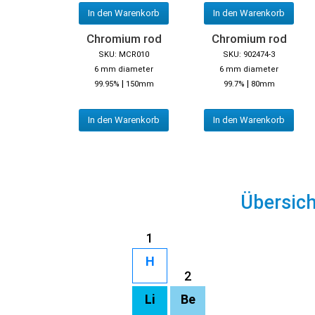
In den Warenkorb
In den Warenkorb
Chromium rod
Chromium rod
SKU: MCR010
SKU: 902474-3
6 mm diameter
6 mm diameter
|
|
99.95%
150mm
99.7%
80mm
In den Warenkorb
In den Warenkorb
Übersic
1
H
2
Li
Be