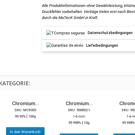
Alle Produktinformationen ohne Gewährleistung, Irrtüm
Druckfehler vorbehalten. Verträge treten erst nach Bes
durch die MaTecK GmbH in Kraft.
Datenschutzbedingungen
Lieferbedingungen
KATEGORIE:
Chromium...
Chromium...
Chromi
SKU: MCR003
SKU: 900852-1
SKU: 90
|
99.95%
100g
1-6 mm
1-6 
|
99.998%
10g
99.998%
In den Warenkorb