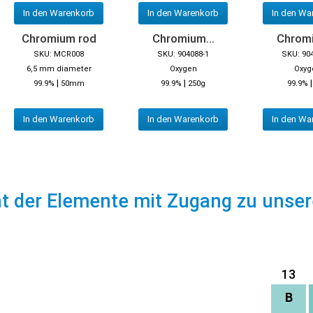
In den Warenkorb
In den Warenkorb
In den Wa
Chromium rod
Chromium...
Chromi
SKU: MCR008
SKU: 904088-1
SKU: 90
6,5 mm diameter
Oxygen
Oxyg
|
|
99.9%
50mm
99.9%
250g
99.9%
In den Warenkorb
In den Warenkorb
In den Wa
ht der Elemente mit Zugang zu unse
13
B