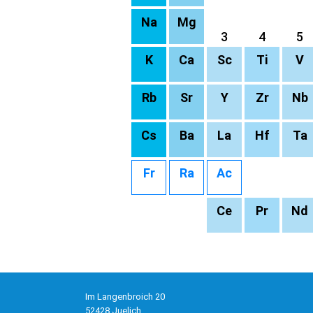
Na
Mg
3
4
5
K
Ca
Sc
Ti
V
Rb
Sr
Y
Zr
Nb
Cs
Ba
La
Hf
Ta
Fr
Ra
Ac
Ce
Pr
Nd
Im Langenbroich 20
52428 Juelich