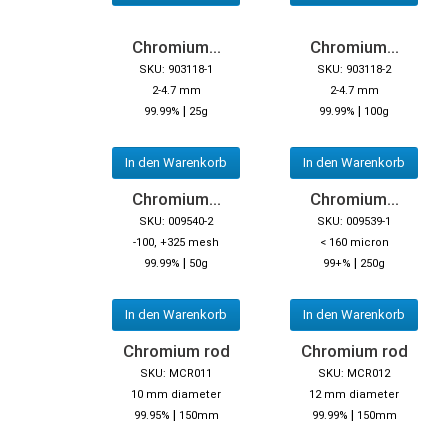
Chromium...
Chromium...
SKU: 903118-1
SKU: 903118-2
2-4.7 mm
2-4.7 mm
|
|
99.99%
25g
99.99%
100g
In den Warenkorb
In den Warenkorb
Chromium...
Chromium...
SKU: 009540-2
SKU: 009539-1
-100, +325 mesh
< 160 micron
|
|
99.99%
50g
99+%
250g
In den Warenkorb
In den Warenkorb
Chromium rod
Chromium rod
SKU: MCR011
SKU: MCR012
10 mm diameter
12 mm diameter
|
|
99.95%
150mm
99.99%
150mm