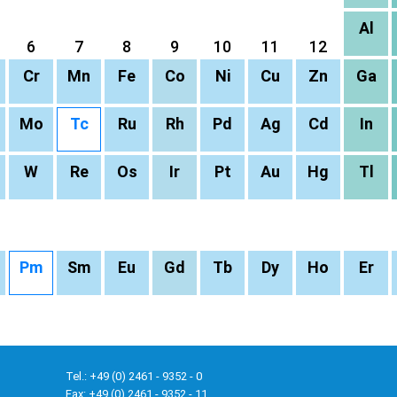
Al
6
7
8
9
10
11
12
Cr
Mn
Fe
Co
Ni
Cu
Zn
Ga
Mo
Tc
Ru
Rh
Pd
Ag
Cd
In
W
Re
Os
Ir
Pt
Au
Hg
Tl
Pm
Sm
Eu
Gd
Tb
Dy
Ho
Er
Tel.: +49 (0) 2461 - 9352 - 0
Fax: +49 (0) 2461 - 9352 - 11