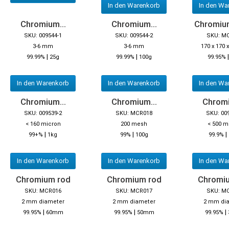
In den Warenkorb
In den Wa
Chromium...
Chromium...
Chromiu
SKU: 009544-1
SKU: 009544-2
SKU: M
3-6 mm
3-6 mm
170 x 170
|
|
99.99%
25g
99.99%
100g
99.95%
In den Warenkorb
In den Warenkorb
In den Wa
Chromium...
Chromium...
Chromi
SKU: 009539-2
SKU: MCR018
SKU: 00
< 160 micron
200 mesh
< 500 m
|
|
|
99+%
1kg
99%
100g
99.9%
In den Warenkorb
In den Warenkorb
In den Wa
Chromium rod
Chromium rod
Chromi
SKU: MCR016
SKU: MCR017
SKU: M
2 mm diameter
2 mm diameter
2 mm di
|
|
|
99.95%
60mm
99.95%
50mm
99.95%