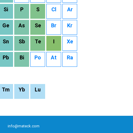
Si
P
S
Cl
Ar
Ge
As
Se
Br
Kr
Sn
Sb
Te
I
Xe
Pb
Bi
Po
At
Ra
Tm
Yb
Lu
info@mateck.com