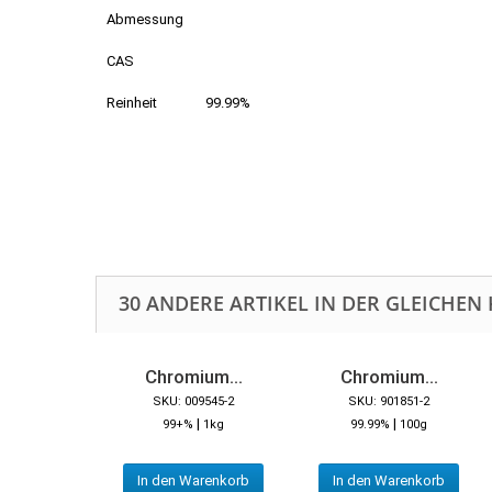
Abmessung
CAS
Reinheit
99.99%
30 ANDERE ARTIKEL IN DER GLEICHEN 
Chromium...
Chromium...
SKU: 009545-2
SKU: 901851-2
|
|
99+%
1kg
99.99%
100g
In den Warenkorb
In den Warenkorb