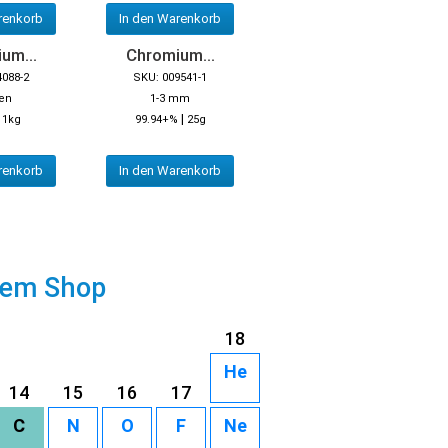
renkorb
In den Warenkorb
um...
Chromium...
4088-2
SKU: 009541-1
en
1-3 mm
|
|
1kg
99.94+%
25g
renkorb
In den Warenkorb
rem Shop
18
He
14
15
16
17
C
N
O
F
Ne