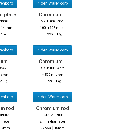
renkorb
In den Warenkorb
m plate
Chromium...
CR004
SKU: 009540-1
 x 14 mm
-100, +325 mesh
|
|
1pc.
99.99%
10g
renkorb
In den Warenkorb
um...
Chromium...
9547-1
SKU: 009547-2
icron
< 500 micron
|
250g
99.9%
1kg
renkorb
In den Warenkorb
um rod
Chromium rod
CR007
SKU: MCR009
ameter
2 mm diameter
|
30mm
99.95%
40mm