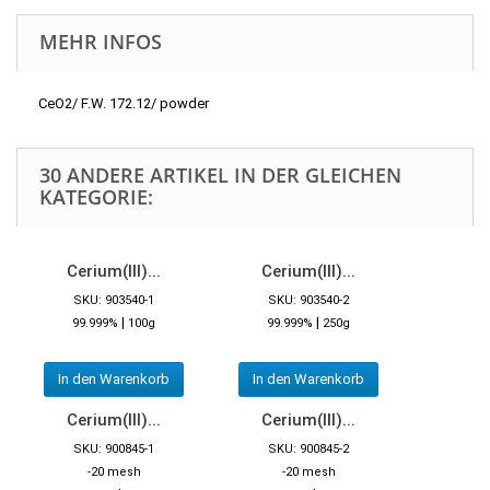
MEHR INFOS
CeO2/ F.W. 172.12/ powder
30 ANDERE ARTIKEL IN DER GLEICHEN
KATEGORIE:
Cerium(III)...
Cerium(III)...
SKU: 903540-1
SKU: 903540-2
|
|
99.999%
100g
99.999%
250g
In den Warenkorb
In den Warenkorb
Cerium(III)...
Cerium(III)...
SKU: 900845-1
SKU: 900845-2
-20 mesh
-20 mesh