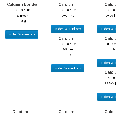
Calcium boride
Calcium...
Calciu
SKU: 001088
SKU: 001089
SKU: 0
|
|
-20 mesh
99%
1kg
99.9%
|
100g
In den Warenkorb
In den Wa
In den Warenkorb
Calcium...
Calciu
SKU: 001091
SKU: 00
|
2-5 mm
2k
|
1kg
In den Wa
In den Warenkorb
Calciu
SKU: 0
99.5+%
In den Wa
Calcium...
Calcium...
Calciu