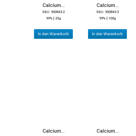
Calcium...
Calcium...
SKU: 900843-2
SKU: 900843-3
|
|
99%
25g
99%
100g
In den Warenkorb
In den Warenkorb
Calcium...
Calcium...