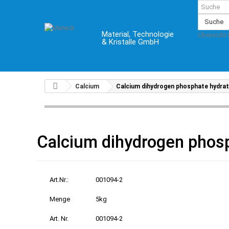
Suche
Material, Technologie
Übersicht
& Kristalle GmbH
Calcium
Calcium dihydrogen phosphate hydra
Calcium dihydrogen phos
Art.Nr.:
001094-2
Menge
5kg
Art. Nr.
001094-2