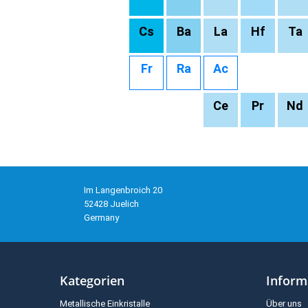
Cs
Ba
La
Hf
Ta
Fr
Ra
Ac
Ce
Pr
Nd
Im Langenbroich 20
52428 Juelich
Germany
Kategorien
Inform
Metallische Einkristalle
Über uns