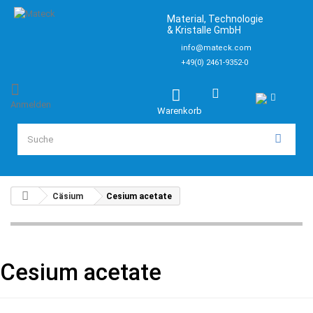
Material, Technologie
& Kristalle GmbH
info@mateck.com
+49(0) 2461-9352-0
Anmelden
Warenkorb
Cäsium
Cesium acetate
Cesium acetate