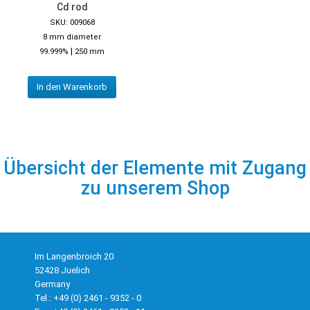
Cd rod
SKU: 009068
8 mm diameter
|
99.999%
250 mm
In den Warenkorb
Übersicht der Elemente mit Zugang
zu unserem Shop
Im Langenbroich 20
52428 Juelich
Germany
Tel.: +49 (0) 2461 - 9352 - 0