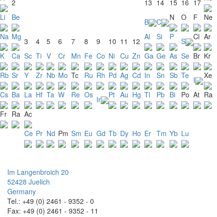
2
13
14
15
16
17
Li
Be
N
O
F
Ne
B
C
Na
Mg
Al
Si
P
Cl
Ar
3
4
5
6
7
8
9
10
11
12
S
K
Ca
Sc
Ti
V
Cr
Mn
Fe
Co
Ni
Cu
Zn
Ga
Ge
As
Se
Br
Kr
Rb
Sr
Y
Zr
Nb
Mo
Tc
Ru
Rh
Pd
Ag
Cd
In
Sn
Sb
Te
Xe
I
Cs
Ba
La
Hf
Ta
W
Re
Os
Pt
Au
Hg
Tl
Pb
Bi
Po
At
Ra
Ir
Fr
Ra
Ac
Ce
Pr
Nd
Pm
Sm
Eu
Gd
Tb
Dy
Ho
Er
Tm
Yb
Lu
Im Langenbroich 20
52428 Juelich
Germany
Tel.: +49 (0) 2461 - 9352 - 0
Fax: +49 (0) 2461 - 9352 - 11