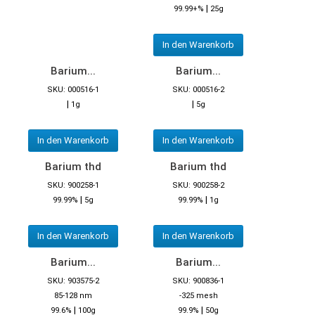
|
99.99+%
25g
In den Warenkorb
Barium...
Barium...
SKU: 000516-1
SKU: 000516-2
|
|
1g
5g
In den Warenkorb
In den Warenkorb
Barium thd
Barium thd
SKU: 900258-1
SKU: 900258-2
|
|
99.99%
5g
99.99%
1g
In den Warenkorb
In den Warenkorb
Barium...
Barium...
SKU: 903575-2
SKU: 900836-1
85-128 nm
-325 mesh
|
|
99.6%
100g
99.9%
50g