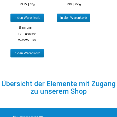
|
|
99.9%
50g
99%
250g
In den Warenkorb
In den Warenkorb
Barium...
SKU: 000493-1
|
99.999%
10g
In den Warenkorb
Übersicht der Elemente mit Zugang
zu unserem Shop