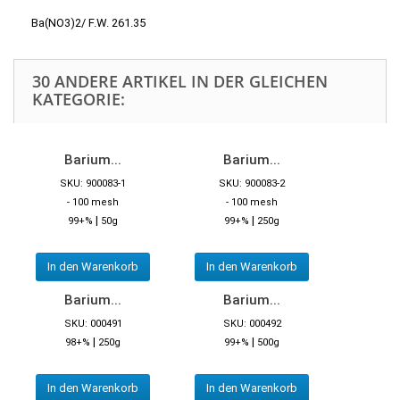
Ba(NO3)2/ F.W. 261.35
30 ANDERE ARTIKEL IN DER GLEICHEN
KATEGORIE:
Barium...
Barium...
SKU: 900083-1
SKU: 900083-2
- 100 mesh
- 100 mesh
|
|
99+%
50g
99+%
250g
In den Warenkorb
In den Warenkorb
Barium...
Barium...
SKU: 000491
SKU: 000492
|
|
98+%
250g
99+%
500g
In den Warenkorb
In den Warenkorb