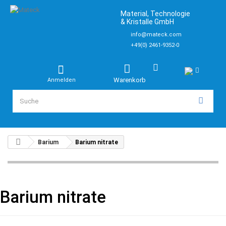
Material, Technologie
& Kristalle GmbH
info@mateck.com
+49(0) 2461-9352-0
Warenkorb
Anmelden
Barium
Barium nitrate
Barium nitrate