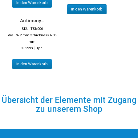
In den Warenkorb
In den Warenkorb
Antimony...
SKU: TSb006
dia. 76.2 mm x thickness 6.35
mm
|
99.999%
1pc.
In den Warenkorb
Übersicht der Elemente mit Zugang
zu unserem Shop