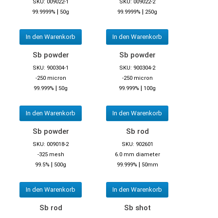
SKU: 009022-1
SKU: 009022-2
|
|
99.9999%
50g
99.9999%
250g
In den Warenkorb
In den Warenkorb
Sb powder
Sb powder
SKU: 900304-1
SKU: 900304-2
-250 micron
-250 micron
|
|
99.999%
50g
99.999%
100g
In den Warenkorb
In den Warenkorb
Sb powder
Sb rod
SKU: 009018-2
SKU: 902601
-325 mesh
6.0 mm diameter
|
|
99.5%
500g
99.999%
50mm
In den Warenkorb
In den Warenkorb
Sb rod
Sb shot