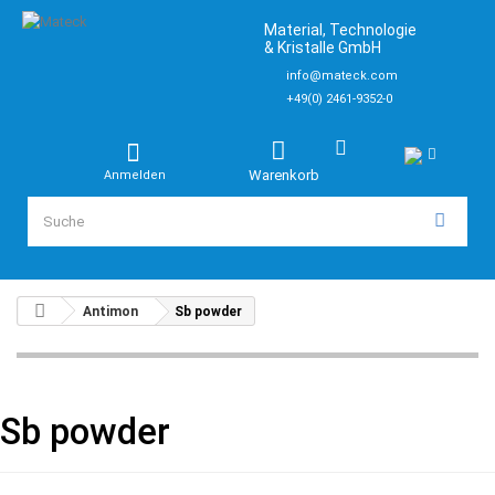
Material, Technologie
& Kristalle GmbH
info@mateck.com
+49(0) 2461-9352-0
Warenkorb
Anmelden
Antimon
Sb powder
Sb powder